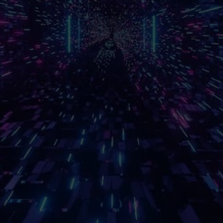
"O suporte da equipe
"Com a GestaWork,
amente
GestaWork é impecável.
conseguimos reduzir o
Sempre prontos para ajudar
tempo de entrega em 40
e propor melhorias!"
Ferramenta essencial no
areza
nosso dia a dia."