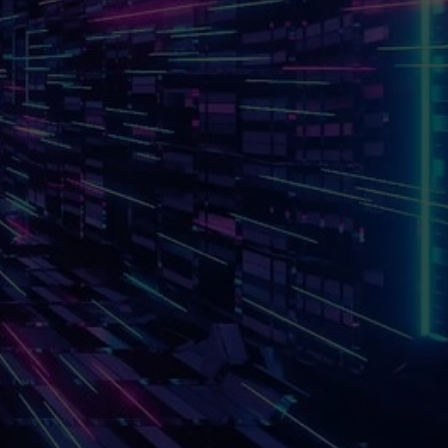
"A GestaWork Inc
transformou completamente
%.
a maneira como
gerenciamos nossos
projetos. Agilidade e clareza
em cada etapa!"