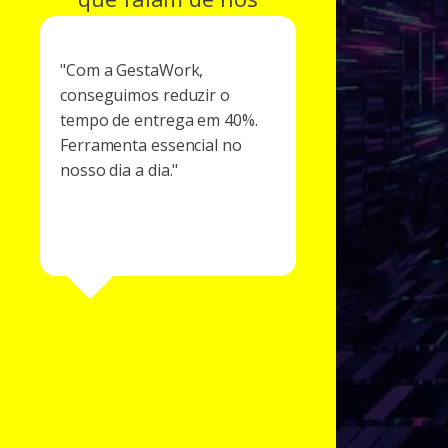
e
"Com a GestaWork,
"A GestaWork Inc
el.
conseguimos reduzir o
transformou complet
 ajudar
tempo de entrega em 40%.
a maneira como
Ferramenta essencial no
gerenciamos nossos
nosso dia a dia."
projetos. Agilidade e cl
em cada etapa!"