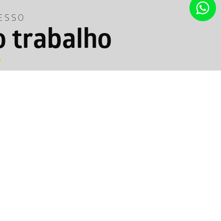
ESSO
 trabalho
e
Identidade Visual
Redes Sociais
ego