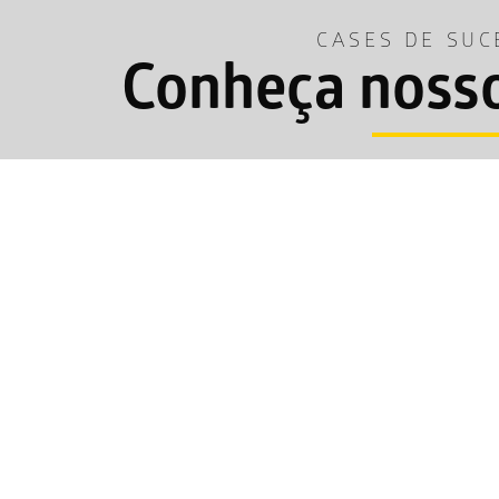
CASES DE SUC
Conheça nosso
s
Website
Loja Virtual
Landing Pag
Gestão de Tráf