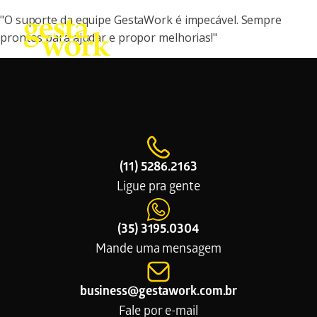
"O suporte da equipe GestaWork é impecável. Sempre
prontos para ajudar e propor melhorias!"
(11) 5286.2163
Ligue pra gente
(35) 3195.0304
Mande uma mensagem
business@gestawork.com.br
Fale por e-mail